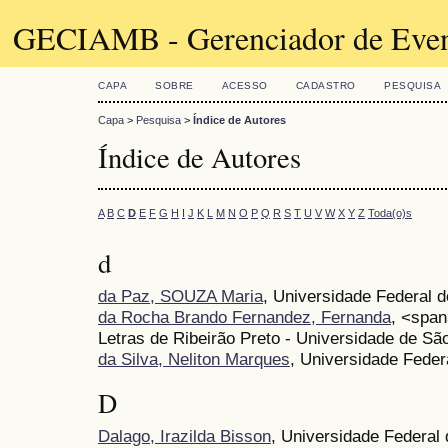
GECIAMB - Gerenciador de Even
CAPA
SOBRE
ACESSO
CADASTRO
PESQUISA
Capa
>
Pesquisa
>
Índice de Autores
Índice de Autores
A
B
C
D
E
F
G
H
I
J
K
L
M
N
O
P
Q
R
S
T
U
V
W
X
Y
Z
Toda(o)s
d
da Paz, SOUZA Maria
, Universidade Federal
da Rocha Brando Fernandez, Fernanda
, <span
Letras de Ribeirão Preto - Universidade de S
da Silva, Neliton Marques
, Universidade Fede
D
Dalago, Irazilda Bisson
, Universidade Federal 