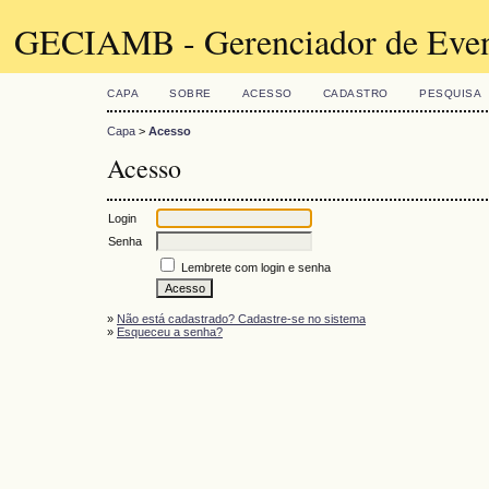
GECIAMB - Gerenciador de Even
CAPA
SOBRE
ACESSO
CADASTRO
PESQUISA
Capa
>
Acesso
Acesso
Login
Senha
Lembrete com login e senha
»
Não está cadastrado? Cadastre-se no sistema
»
Esqueceu a senha?