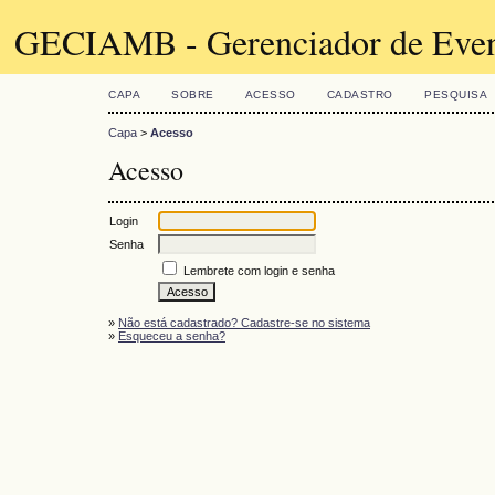
GECIAMB - Gerenciador de Even
CAPA
SOBRE
ACESSO
CADASTRO
PESQUISA
Capa
>
Acesso
Acesso
Login
Senha
Lembrete com login e senha
»
Não está cadastrado? Cadastre-se no sistema
»
Esqueceu a senha?