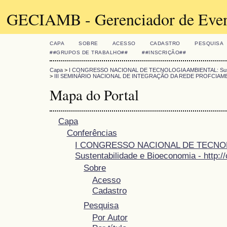
GECIAMB - Gerenciador de Even
CAPA
SOBRE
ACESSO
CADASTRO
PESQUISA
##GRUPOS DE TRABALHO##
##INSCRIÇÃO##
Capa
>
I CONGRESSO NACIONAL DE TECNOLOGIA AMBIENTAL: Sustentabil
>
III SEMINÁRIO NACIONAL DE INTEGRAÇÃO DA REDE PROFCIAM
Mapa do Portal
Capa
Conferências
I CONGRESSO NACIONAL DE TECNO
Sustentabilidade e Bioeconomia - http://c
Sobre
Acesso
Cadastro
Pesquisa
Por Autor