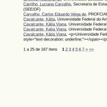
Carrilho, Luciana Carvalho
, Secretaria de Est
(SEE/DF)
Carvalho, Carlos Eduardo Veiga de
, PROFCIA
Cavalcante, Kátia
, Universidade Federal do 
Cavalcante, Kátia Viana
, Universidade Feder
Cavalcante, Katia Viana
, Universidade Federa
Cavalcante, Kátia Viana
, <p>Universidade Fe
style="text-decoration: underline;"></span></
1 a 25 de 167 itens
1
2
3
4
5
6
7
>
>>