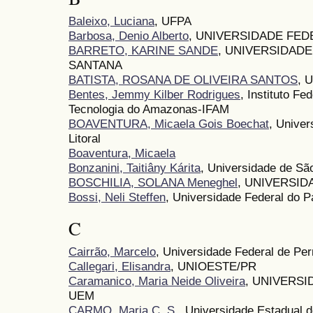
Baleixo, Luciana
, UFPA
Barbosa, Denio Alberto
, UNIVERSIDADE FED
BARRETO, KARINE SANDE
, UNIVERSIDADE
SANTANA
BATISTA, ROSANA DE OLIVEIRA SANTOS
, 
Bentes, Jemmy Kilber Rodrigues
, Instituto F
Tecnologia do Amazonas-IFAM
BOAVENTURA, Micaela Gois Boechat
, Univer
Litoral
Boaventura, Micaela
Bonzanini, Taitiâny Kárita
, Universidade de Sã
BOSCHILIA, SOLANA Meneghel
, UNIVERSID
Bossi, Neli Steffen
, Universidade Federal do P
C
Cairrão, Marcelo
, Universidade Federal de 
Callegari, Elisandra
, UNIOESTE/PR
Caramanico, Maria Neide Oliveira
, UNIVERSI
UEM
CARMO, Maria C. S.
, Universidade Estadual 