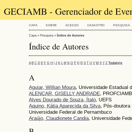
GECIAMB - Gerenciador de Even
CAPA
SOBRE
ACESSO
CADASTRO
PESQUISA
Capa
>
Pesquisa
>
Índice de Autores
Índice de Autores
A
B
C
D
E
F
G
H
I
J
K
L
M
N
O
P
Q
R
S
T
U
V
W
X
Y
Z
Toda(o)s
A
Aguiar, Willian Moura
, Universidade Estadual 
ALENCAR, GISELLY ANDRADE
, PROFCIAMB
Alves Dourado de Souza, Ítalo
, UEFS
Aquino, Kátia Aparecida da Silva
, Pós-doutora
Universidade Federal de Pernambuco
Araújo, Claudionete Candia
, Universidade Fede
B