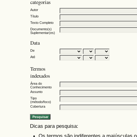
categorias
Autor
Título
Texto Completo
Documento(s)
Suplementar(es)
Data
De
Até
Termos
indexados
Área do
Conhecimento
Assunto
Tipo
(método/foco)
Cobertura
Dicas para pesquisa:
Os termos são indiferentes a maiúsculas 