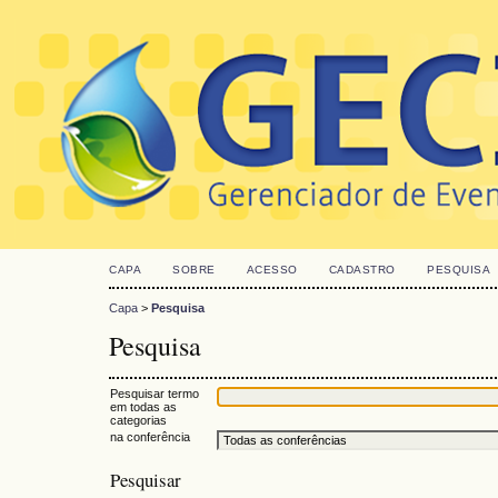
CAPA
SOBRE
ACESSO
CADASTRO
PESQUISA
Capa
>
Pesquisa
Pesquisa
Pesquisar termo
em todas as
categorias
na conferência
Pesquisar