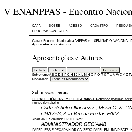
V ENANPPAS - Encontro Nacio
CAPA
SOBRE
ACESSO
CADASTRO
PESQUIS
PROGRAMAÇÃO GERAL
Capa
>
Encontro Nacional da ANPPAS
>
III SEMINÁRIO NACIONAL
Apresentações e Autores
Apresentações e Autores
Sobrenome
A
B
C
D
E
F
G
H
I
J
K
L
M
N
O
P
Q
R
S
T
U
V
W
X
Y
Z
T
Modalidade:
Submissões gerais
FEIRA DE CIÊNCIAS EM ESCOLA BAIANA: Refletindo posturas socioa
mundo do trabalho
Carla Rabelo Ollandezos, Maria C. S. C
CHAVES, Ana Verena Freitas PAIM
Anais do III Seminário PROFCIAMB
ADMINISTRADOR GECIAMB
PAPERLESS E PEGADA HÍDRICA: ZERO PAPEL EM UMA DISCIPL