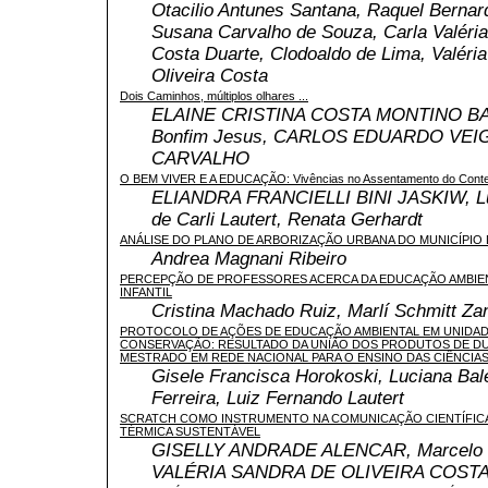
Otacilio Antunes Santana, Raquel Bernar
Susana Carvalho de Souza, Carla Valéri
Costa Duarte, Clodoaldo de Lima, Valéri
Oliveira Costa
Dois Caminhos, múltiplos olhares ...
ELAINE CRISTINA COSTA MONTINO BA
Bonfim Jesus, CARLOS EDUARDO VEI
CARVALHO
O BEM VIVER E A EDUCAÇÃO: Vivências no Assentamento do Cont
ELIANDRA FRANCIELLI BINI JASKIW, Lu
de Carli Lautert, Renata Gerhardt
ANÁLISE DO PLANO DE ARBORIZAÇÃO URBANA DO MUNICÍPIO 
Andrea Magnani Ribeiro
PERCEPÇÃO DE PROFESSORES ACERCA DA EDUCAÇÃO AMBIE
INFANTIL
Cristina Machado Ruiz, Marlí Schmitt Zan
PROTOCOLO DE AÇÕES DE EDUCAÇÃO AMBIENTAL EM UNIDAD
CONSERVAÇÃO: RESULTADO DA UNIÃO DOS PRODUTOS DE DU
MESTRADO EM REDE NACIONAL PARA O ENSINO DAS CIÊNCIAS
Gisele Francisca Horokoski, Luciana Bale
Ferreira, Luiz Fernando Lautert
SCRATCH COMO INSTRUMENTO NA COMUNICAÇÃO CIENTÍFICA
TÉRMICA SUSTENTÁVEL
GISELLY ANDRADE ALENCAR, Marcelo C
VALÉRIA SANDRA DE OLIVEIRA COST