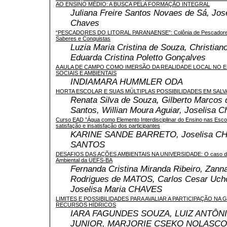
AO ENSINO MÉDIO: A BUSCA PELA FORMAÇÃO INTEGRAL
Juliana Freire Santos Novaes de Sá, Jos
Chaves
“PESCADORES DO LITORAL PARANAENSE”: Colônia de Pescadores
Saberes e Conquistas
Luzia Maria Cristina de Souza, Christian
Eduarda Cristina Poletto Gonçalves
A AULA DE CAMPO COMO IMERSÃO DA REALIDADE LOCAL NO E
SOCIAIS E AMBIENTAIS
INDIAMARA HUMMLER ODA
HORTA ESCOLAR E SUAS MÚLTIPLAS POSSIBILIDADES EM SALV
Renata Silva de Souza, Gilberto Marcos
Santos, Willian Moura Aguiar, Joselisa 
Curso EAD ”Água como Elemento Interdisciplinar do Ensino nas Esc
satisfação e insatisfação dos participantes
KARINE SANDE BARRETO, Joselisa CH
SANTOS
DESAFIOS DAS AÇÕES AMBIENTAIS NA UNIVERSIDADE: O caso da
Ambiental da UEFS-BA
Fernanda Cristina Miranda Ribeiro, Zann
Rodrigues de MATOS, Carlos Cesar Uch
Joselisa Maria CHAVES
LIMITES E POSSIBILIDADES PARA AVALIAR A PARTICIPAÇÃO NA
RECURSOS HÍDRICOS
IARA FAGUNDES SOUZA, LUIZ ANTÔN
JUNIOR, MARJORIE CSEKO NOLASCO