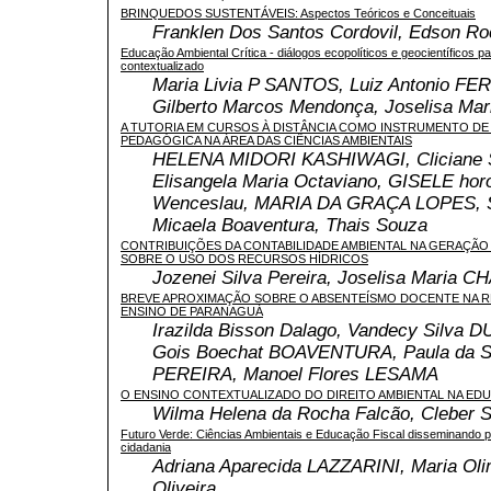
BRINQUEDOS SUSTENTÁVEIS: Aspectos Teóricos e Conceituais
Franklen Dos Santos Cordovil, Edson R
Educação Ambiental Crítica - diálogos ecopolíticos e geocientíficos p
contextualizado
Maria Livia P SANTOS, Luiz Antonio F
Gilberto Marcos Mendonça, Joselisa Ma
A TUTORIA EM CURSOS À DISTÂNCIA COMO INSTRUMENTO D
PEDAGÓGICA NA ÁREA DAS CIÊNCIAS AMBIENTAIS
HELENA MIDORI KASHIWAGI, Cliciane 
Elisangela Maria Octaviano, GISELE hor
Wenceslau, MARIA DA GRAÇA LOPES, Si
Micaela Boaventura, Thais Souza
CONTRIBUIÇÕES DA CONTABILIDADE AMBIENTAL NA GERAÇÃ
SOBRE O USO DOS RECURSOS HÍDRICOS
Jozenei Silva Pereira, Joselisa Maria 
BREVE APROXIMAÇÃO SOBRE O ABSENTEÍSMO DOCENTE NA R
ENSINO DE PARANAGUÁ
Irazilda Bisson Dalago, Vandecy Silva 
Gois Boechat BOAVENTURA, Paula da Si
PEREIRA, Manoel Flores LESAMA
O ENSINO CONTEXTUALIZADO DO DIREITO AMBIENTAL NA EDU
Wilma Helena da Rocha Falcão, Cleber Si
Futuro Verde: Ciências Ambientais e Educação Fiscal disseminando p
cidadania
Adriana Aparecida LAZZARINI, Maria Oli
Oliveira