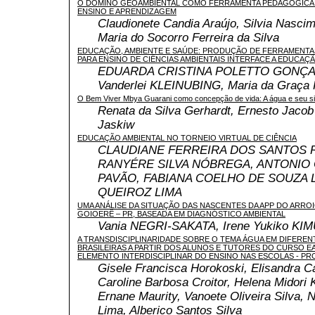
O DOMINÓ GEOAMBIENTAL COMO FERRAMENTA PEDAGÓGICA
ENSINO E APRENDIZAGEM
Claudionete Candia Araújo, Silvia Nasci
Maria do Socorro Ferreira da Silva
EDUCAÇÃO, AMBIENTE E SAÚDE: PRODUÇÃO DE FERRAMENT
PARA ENSINO DE CIÊNCIAS AMBIENTAIS INTERFACE A EDUCAÇ
EDUARDA CRISTINA POLETTO GONÇALV
Vanderlei KLEINUBING, Maria da Graça
O Bem Viver Mbya Guarani como concepção de vida: A água e seu sig
Renata da Silva Gerhardt, Ernesto Jacob
Jaskiw
EDUCAÇÃO AMBIENTAL NO TORNEIO VIRTUAL DE CIÊNCIA
CLAUDIANE FERREIRA DOS SANTOS 
RANYÉRE SILVA NÓBREGA, ANTONIO
PAVÃO, FABIANA COELHO DE SOUZA 
QUEIROZ LIMA
UMA ANÁLISE DA SITUAÇÃO DAS NASCENTES DA APP DO ARROI
GOIOERÊ – PR, BASEADA EM DIAGNÓSTICO AMBIENTAL
Vania NEGRI-SAKATA, Irene Yukiko KI
A TRANSDISCIPLINARIDADE SOBRE O TEMA ÁGUA EM DIFERE
BRASILEIRAS A PARTIR DOS ALUNOS E TUTORES DO CURSO 
ELEMENTO INTERDISCIPLINAR DO ENSINO NAS ESCOLAS - PR
Gisele Francisca Horokoski, Elisandra Ca
Caroline Barbosa Croitor, Helena Midori 
Ernane Maurity, Vanoete Oliveira Silva, N
Lima, Alberico Santos Silva