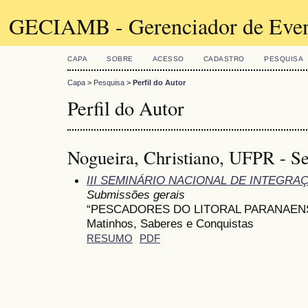
GECIAMB - Gerenciador de Even
CAPA
SOBRE
ACESSO
CADASTRO
PESQUISA
Capa
>
Pesquisa
>
Perfil do Autor
Perfil do Autor
Nogueira, Christiano, UFPR - Set
III SEMINÁRIO NACIONAL DE INTEGR
Submissões gerais
“PESCADORES DO LITORAL PARANAENSE”
Matinhos, Saberes e Conquistas
RESUMO
PDF